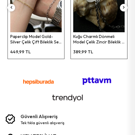
Ayarlanabilir Gold Çelik
Bileklik -Glorious Serisi
359,99 TL
Kuğu Charmlı Dönmeli
Seti
Model Çelik Zincir Bileklik |
Pure Serisi
389,99 TL
Güvenli Alışveriş
tek tikla güvenli̇ alişveri̇ş