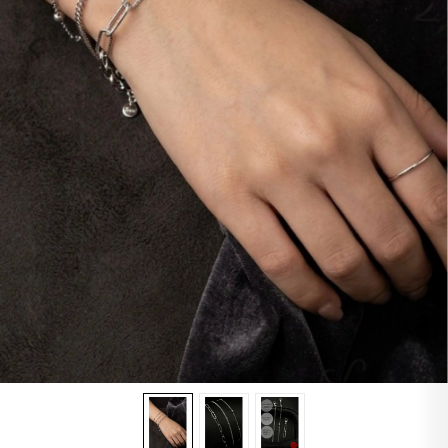
Lapis
Labradorit
Jasper
Kaplangözü
Sitrin
Oniks
Opal
Yıldız
Obsidyen
Turkuaz