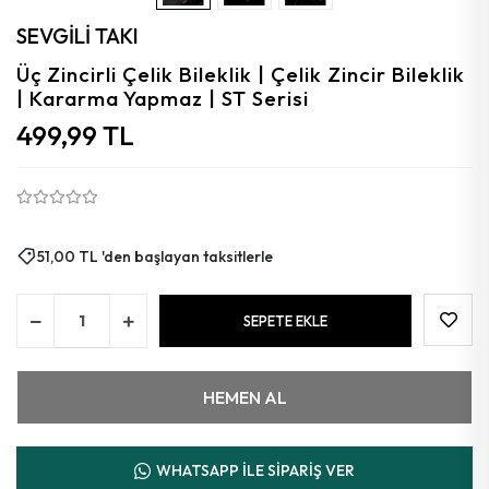
Aytaşı
SEVGİLİ TAKI
Florit
Üç Zincirli Çelik Bileklik | Çelik Zincir Bileklik
| Kararma Yapmaz | ST Serisi
Granat
499,99 TL
Kalsedon
Kehribar
Güneş
51,00 TL 'den başlayan taksitlerle
Azurit
SEPETE EKLE
Mercan
HEMEN AL
WHATSAPP İLE SİPARİŞ VER