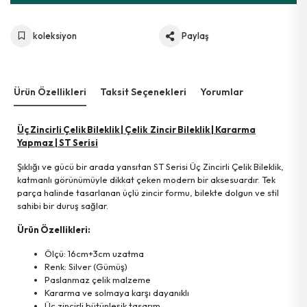
koleksiyon
Paylaş
Ürün Özellikleri
Taksit Seçenekleri
Yorumlar
Üç Zincirli Çelik Bileklik | Çelik Zincir Bileklik | Kararma
Yapmaz | ST Serisi
Şıklığı ve gücü bir arada yansıtan ST Serisi Üç Zincirli Çelik Bileklik,
katmanlı görünümüyle dikkat çeken modern bir aksesuardır. Tek
parça halinde tasarlanan üçlü zincir formu, bilekte dolgun ve stil
sahibi bir duruş sağlar.
Ürün Özellikleri:
Ölçü: 16cm+3cm uzatma
Renk: Silver (Gümüş)
Paslanmaz çelik malzeme
Kararma ve solmaya karşı dayanıklı
Üç zincirli bütünleşik tasarım