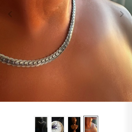
Lapis
Labradorit
Jasper
Kaplangözü
Sitrin
Oniks
Opal
Yıldız
Obsidyen
Turkuaz