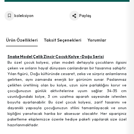
koleksiyon
Paylaş
Ürün Özellikleri
Taksit Seçenekleri
Yorumlar
Snake Model Çelik Zincir Çocuk Kolye -Doğu Serisi
Bu özel çocuk kolyesi, yılan modeli detayıyla çocukların ilgisini
çeken ve onların hayal dünyasını canlandıran bir tasarıma sahiptir.
Yılan figürü, Doğu kültüründe cesaret, zeka ve sürpriz anlamlarına
gelirken, aynı zamanda enerjik bir görünüm sunar. Paslanmaz
çelikten üretilmiş olan bu kolye, uzun süre parlaklığını korur ve
çocuğunuzun günlük aktivitelerine uyum sağlar. 34-35 cm
uzunluğundaki kolye, 3 cm uzatma aparatı sayesinde istenilen
boyuta ayarlanabilir. Bu özel çocuk kolyesi, zarif tasarımı ve
dayanıklı yapısıyla çocuğunuzun stilini tamamlayacak ve onun
kişiliğini yansıtacak harika bir aksesuar olacaktır. Her siparişiniz
paketleme ekiplemizce özenle hediye paketi yapılarak size özel
hazırlanmaktadır.