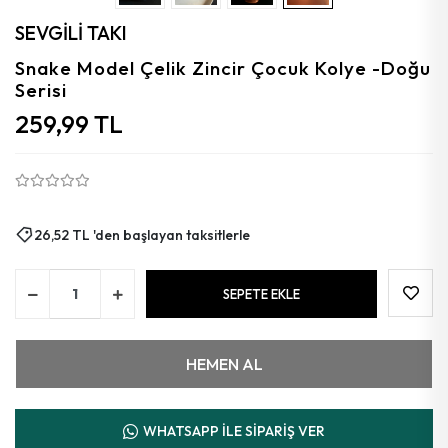
Aytaşı
SEVGİLİ TAKI
Florit
Snake Model Çelik Zincir Çocuk Kolye -Doğu
Serisi
Granat
259,99 TL
Kalsedon
Kehribar
Güneş
26,52 TL 'den başlayan taksitlerle
Azurit
SEPETE EKLE
Mercan
HEMEN AL
WHATSAPP İLE SİPARİŞ VER