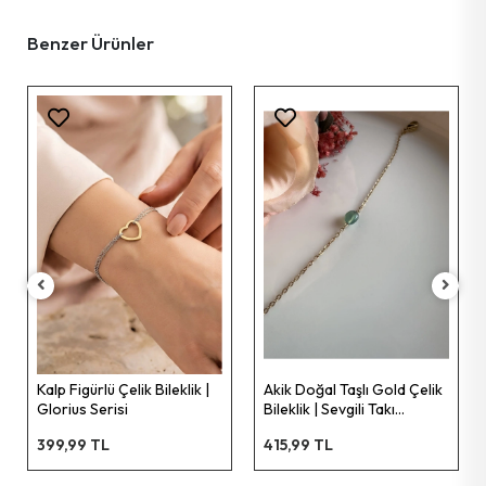
Benzer Ürünler
Mercan Doğal 
Çelik Küpe | V
399,36 TL
lü Çelik Bileklik |
Akik Doğal Taşlı Gold Çelik
erisi
Bileklik | Sevgili Takı
Koleksiyonu
TL
415,99 TL