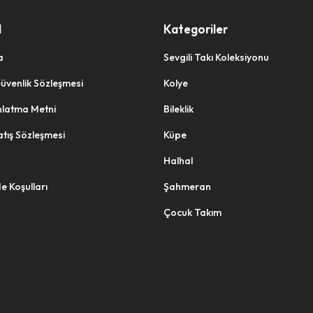
l
Kategoriler
a
Sevgili Takı Koleksiyonu
 Güvenlik Sözleşmesi
Kolye
nlatma Metni
Bileklik
atış Sözleşmesi
Küpe
Halhal
de Koşulları
Şahmeran
Çocuk Takım