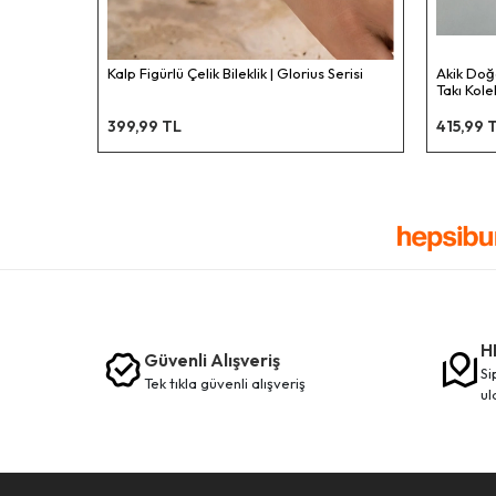
| Glorius Serisi
Akik Doğal Taşlı Gold Çelik Bileklik | Sevgili
Takı Koleksiyonu
415,99 TL
H
Güvenli Alışveriş
siparişleriniz en kısa sürede elinize
tek tikla güvenli̇ alişveri̇ş
ul