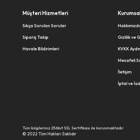
Müşteri Hizmetleri
Kurumsa
Sıkça Sorulan Sorular
Hakkımızd
Sipariş Takip
Gizlilik ve
Havale Bildirimleri
KVKK Aydı
Mesafeli S
İletişim
İptal ve İa
Tüm bilgileriniz 256bit SSL Sertifikası ile korunmaktadır.
© 2022
Tüm Hakları Saklıdır