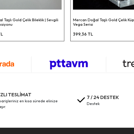
Mercan Doğal Taşlı Gold Çelik Küpe |
Kalp Figürlü Çocuk Kolye ve
Vega Serisi
Karma Serisi
399,36 TL
389,99 TL
IZLI TESLİMAT
7 / 24 DESTEK
destek
aşır.