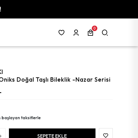
!
0
KI
niks Doğal Taşlı Bileklik -Nazar Serisi
L
 başlayan taksitlerle
SEPETE EKLE