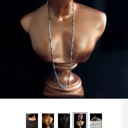
Lapis
Labradorit
Jasper
Kaplangözü
Sitrin
Oniks
Opal
Yıldız
Obsidyen
Turkuaz