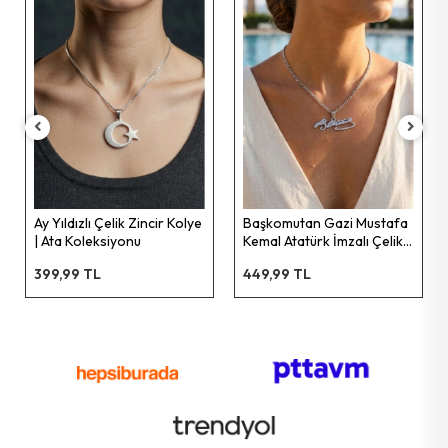
Ay Yıldızlı Çelik Zincir Kolye
Başkomutan Gazi Mustafa
| Ata Koleksiyonu
Kemal Atatürk İmzalı Çelik
Zincir Kolye | Ata
399,99 TL
449,99 TL
Koleksiyonu