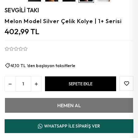
Aytaşı
SEVGİLİ TAKI
Florit
Melon Model Silver Çelik Kolye | 1+ Serisi
402,99 TL
Granat
Kalsedon
Kehribar
41,10 TL 'den başlayan taksitlerle
Güneş
Azurit
SEPETE EKLE
Mercan
HEMEN AL
WHATSAPP İLE SİPARİŞ VER