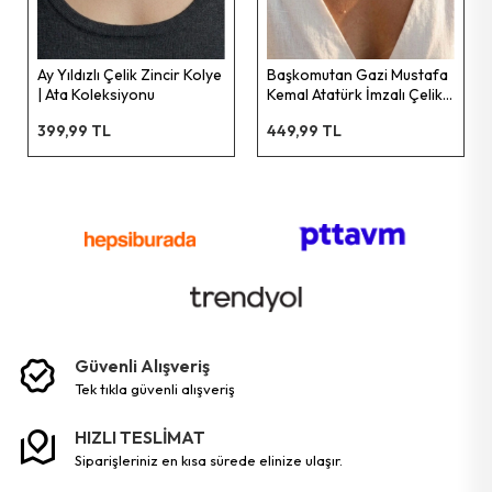
Ay Yıldızlı Çelik Zincir Kolye
Başkomutan Gazi Mustafa
| Ata Koleksiyonu
Kemal Atatürk İmzalı Çelik
Zincir Kolye | Ata
399,99 TL
449,99 TL
Koleksiyonu
Güvenli Alışveriş
tek tikla güvenli̇ alişveri̇ş
HIZLI TESLİMAT
siparişleriniz en kısa sürede elinize ulaşır.