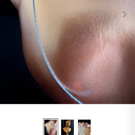
Lapis
Labradorit
Jasper
Kaplangözü
Sitrin
Oniks
Opal
Yıldız
Obsidyen
Turkuaz