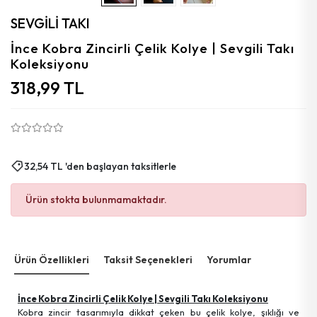
Aytaşı
SEVGİLİ TAKI
Florit
İnce Kobra Zincirli Çelik Kolye | Sevgili Takı
Koleksiyonu
Granat
318,99 TL
Kalsedon
Kehribar
Güneş
32,54 TL 'den başlayan taksitlerle
Azurit
Ürün stokta bulunmamaktadır.
Mercan
Ürün Özellikleri
Taksit Seçenekleri
Yorumlar
İnce Kobra Zincirli Çelik Kolye | Sevgili Takı Koleksiyonu
Kobra zincir tasarımıyla dikkat çeken bu çelik kolye, şıklığı ve