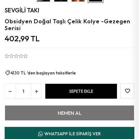
Aytaşı
SEVGİLİ TAKI
Florit
Obsidyen Doğal Taşlı Çelik Kolye -Gezegen
Serisi
Granat
402,99 TL
Kalsedon
Kehribar
Güneş
41,10 TL 'den başlayan taksitlerle
Azurit
SEPETE EKLE
Mercan
HEMEN AL
WHATSAPP İLE SİPARİŞ VER