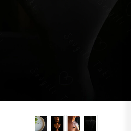
Lapis
Labradorit
Jasper
Kaplangözü
Sitrin
Oniks
Opal
Yıldız
Obsidyen
Turkuaz