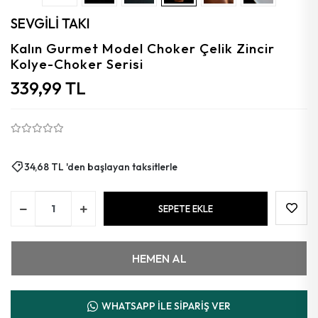
Aytaşı
SEVGİLİ TAKI
Florit
Kalın Gurmet Model Choker Çelik Zincir
Kolye-Choker Serisi
Granat
339,99 TL
Kalsedon
Kehribar
Güneş
34,68 TL 'den başlayan taksitlerle
Azurit
SEPETE EKLE
Mercan
HEMEN AL
WHATSAPP İLE SİPARİŞ VER