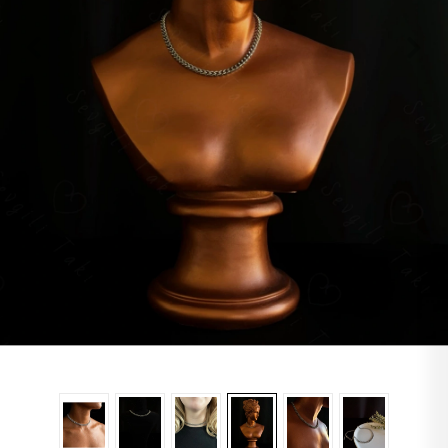
Lapis
Labradorit
Jasper
Kaplangözü
Sitrin
Oniks
Opal
Yıldız
Obsidyen
Turkuaz