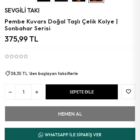
Aytaşı
SEVGİLİ TAKI
Florit
Pembe Kuvars Doğal Taşlı Çelik Kolye |
Sonbahar Serisi
Granat
375,99 TL
Kalsedon
Kehribar
Güneş
38,35 TL 'den başlayan taksitlerle
Azurit
SEPETE EKLE
Mercan
HEMEN AL
WHATSAPP İLE SİPARİŞ VER