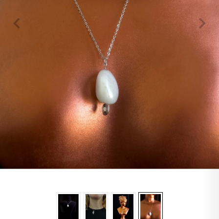
Lapis
Labradorit
Jasper
Kaplangözü
Sitrin
Oniks
Opal
Yıldız
Obsidyen
Turkuaz