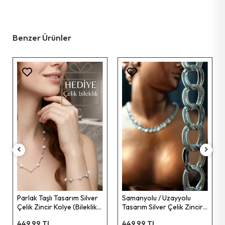
Benzer Ürünler
Samanyolu / Uzayyolu
Tasarım Gold Çelik Zinci
Kolye | Sirius Serisi
599,54 TL
Silver
Samanyolu / Uzayyolu
leklik
Tasarım Silver Çelik Zincir
Serisi
Kolye | Sirius Serisi
449,99 TL