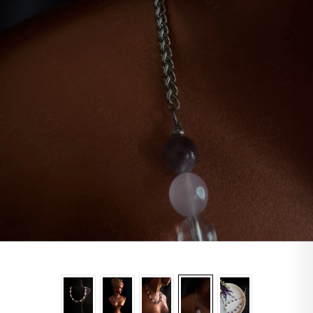
Lapis
Labradorit
Jasper
Kaplangözü
Sitrin
Oniks
Opal
Yıldız
Obsidyen
Turkuaz