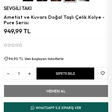
Aytaşı
SEVGİLİ TAKI
Florit
Ametist ve Kuvars Doğal Taşlı Çelik Kolye -
Pure Serisi
Granat
949,99 TL
Kalsedon
Kehribar
Güneş
96,90 TL 'den başlayan taksitlerle
Azurit
SEPETE EKLE
Mercan
HEMEN AL
WHATSAPP İLE SİPARİŞ VER