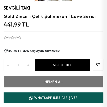
Aytaşı
SEVGİLİ TAKI
Florit
Gold Zincirli Çelik Şahmeran | Love Serisi
441,99 TL
Granat
Kalsedon
Kehribar
45,08 TL 'den başlayan taksitlerle
Güneş
Azurit
SEPETE EKLE
Mercan
HEMEN AL
WHATSAPP İLE SİPARİŞ VER