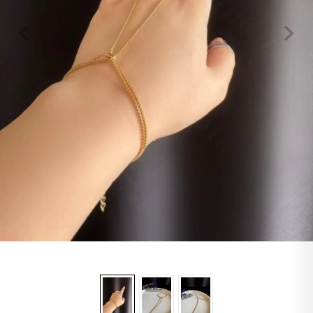
Lapis
Labradorit
Jasper
Kaplangözü
Sitrin
Oniks
Opal
Yıldız
Obsidyen
Turkuaz