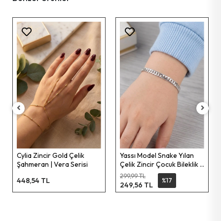
Cylia Zincir Gold Çelik
Yassı Model Snake Yılan
Şahmeran | Vera Serisi
Çelik Zincir Çocuk Bileklik |
777 Serisi
299,99 TL
448,54 TL
%17
249,56 TL