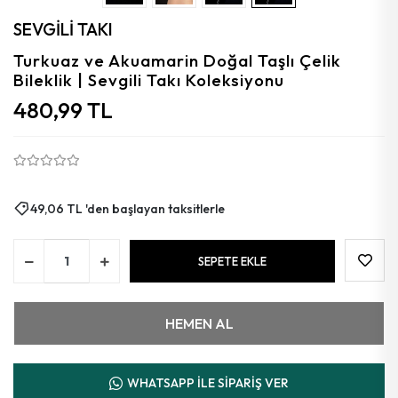
Aytaşı
SEVGİLİ TAKI
Florit
Turkuaz ve Akuamarin Doğal Taşlı Çelik
Bileklik | Sevgili Takı Koleksiyonu
Granat
480,99 TL
Kalsedon
Kehribar
Güneş
49,06 TL 'den başlayan taksitlerle
Azurit
SEPETE EKLE
Mercan
HEMEN AL
WHATSAPP İLE SİPARİŞ VER