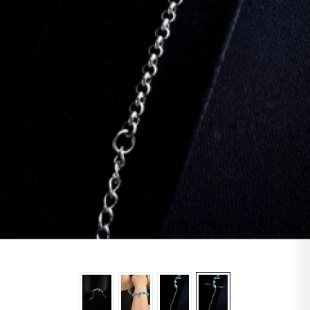
Lapis
Labradorit
Jasper
Kaplangözü
Sitrin
Oniks
Opal
Yıldız
Obsidyen
Turkuaz