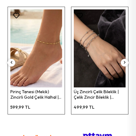
Pirinç Tanesi (Mekik)
Üç Zincirli Çelik Bileklik |
Zincirli Gold Çelik Halhal |
Çelik Zincir Bileklik |
Kararmaz Paslanmaz |
Kararma Yapmaz | ST
599,99 TL
499,99 TL
Sevgili Takı Koleksiyonu
Serisi