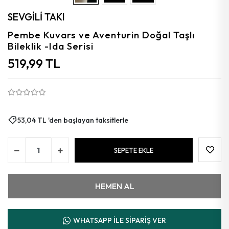
Aytaşı
SEVGİLİ TAKI
Florit
Pembe Kuvars ve Aventurin Doğal Taşlı
Bileklik -Ida Serisi
Granat
519,99 TL
Kalsedon
Kehribar
Güneş
53,04 TL 'den başlayan taksitlerle
Azurit
SEPETE EKLE
Mercan
HEMEN AL
WHATSAPP İLE SİPARİŞ VER