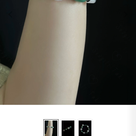
Lapis
Labradorit
Jasper
Kaplangözü
Sitrin
Oniks
Opal
Yıldız
Obsidyen
Turkuaz