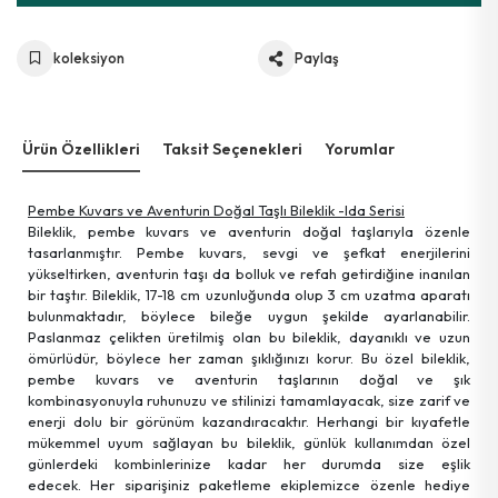
koleksiyon
Paylaş
Ürün Özellikleri
Taksit Seçenekleri
Yorumlar
Pembe Kuvars ve Aventurin Doğal Taşlı Bileklik -Ida Serisi
Bileklik, pembe kuvars ve aventurin doğal taşlarıyla özenle
tasarlanmıştır. Pembe kuvars, sevgi ve şefkat enerjilerini
yükseltirken, aventurin taşı da bolluk ve refah getirdiğine inanılan
bir taştır. Bileklik, 17-18 cm uzunluğunda olup 3 cm uzatma aparatı
bulunmaktadır, böylece bileğe uygun şekilde ayarlanabilir.
Paslanmaz çelikten üretilmiş olan bu bileklik, dayanıklı ve uzun
ömürlüdür, böylece her zaman şıklığınızı korur. Bu özel bileklik,
pembe kuvars ve aventurin taşlarının doğal ve şık
kombinasyonuyla ruhunuzu ve stilinizi tamamlayacak, size zarif ve
enerji dolu bir görünüm kazandıracaktır. Herhangi bir kıyafetle
mükemmel uyum sağlayan bu bileklik, günlük kullanımdan özel
günlerdeki kombinlerinize kadar her durumda size eşlik
edecek. Her siparişiniz paketleme ekiplemizce özenle hediye