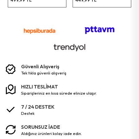
Serisi
Güvenli Alışveriş
tek tikla güvenli̇ alişveri̇ş
HIZLI TESLİMAT
siparişleriniz en kısa sürede elinize ulaşır.
7 / 24 DESTEK
destek
SORUNSUZ İADE
aldığınız ürünleri kolay iade edin.